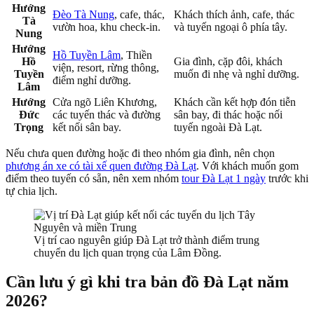
Hướng
Đèo Tà Nung
, cafe, thác,
Khách thích ảnh, cafe, thác
Tà
vườn hoa, khu check-in.
và tuyến ngoại ô phía tây.
Nung
Hướng
Hồ Tuyền Lâm
, Thiền
Hồ
Gia đình, cặp đôi, khách
viện, resort, rừng thông,
Tuyền
muốn đi nhẹ và nghỉ dưỡng.
điểm nghỉ dưỡng.
Lâm
Hướng
Cửa ngõ Liên Khương,
Khách cần kết hợp đón tiễn
Đức
các tuyến thác và đường
sân bay, đi thác hoặc nối
Trọng
kết nối sân bay.
tuyến ngoài Đà Lạt.
Nếu chưa quen đường hoặc đi theo nhóm gia đình, nên chọn
phương án xe có tài xế quen đường Đà Lạt
. Với khách muốn gom
điểm theo tuyến có sẵn, nên xem nhóm
tour Đà Lạt 1 ngày
trước khi
tự chia lịch.
Vị trí cao nguyên giúp Đà Lạt trở thành điểm trung
chuyển du lịch quan trọng của Lâm Đồng.
Cần lưu ý gì khi tra bản đồ Đà Lạt năm
2026?