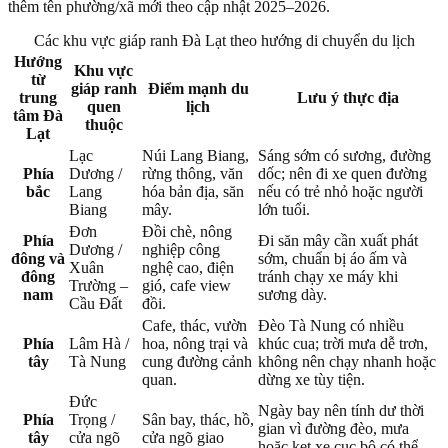
thêm tên phường/xã mới theo cập nhật 2025–2026.
Các khu vực giáp ranh Đà Lạt theo hướng di chuyển du lịch
Hướng
Khu vực
từ
giáp ranh
Điểm mạnh du
trung
Lưu ý thực địa
quen
lịch
tâm Đà
thuộc
Lạt
Lạc
Núi Lang Biang,
Sáng sớm có sương, đường
Phía
Dương /
rừng thông, văn
dốc; nên đi xe quen đường
bắc
Lang
hóa bản địa, săn
nếu có trẻ nhỏ hoặc người
Biang
mây.
lớn tuổi.
Đơn
Đồi chè, nông
Phía
Đi săn mây cần xuất phát
Dương /
nghiệp công
đông và
sớm, chuẩn bị áo ấm và
Xuân
nghệ cao, điện
đông
tránh chạy xe máy khi
Trường –
gió, cafe view
nam
sương dày.
Cầu Đất
đồi.
Cafe, thác, vườn
Đèo Tà Nung có nhiều
Phía
Lâm Hà /
hoa, nông trại và
khúc cua; trời mưa dễ trơn,
tây
Tà Nung
cung đường cảnh
không nên chạy nhanh hoặc
quan.
dừng xe tùy tiện.
Đức
Ngày bay nên tính dư thời
Phía
Trọng /
Sân bay, thác, hồ,
gian vì đường đèo, mưa
tây
cửa ngõ
cửa ngõ giao
hoặc kẹt xe cục bộ có thể