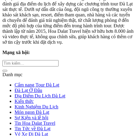
đánh giá địa điểm du lịch để xây dựng các chương trình tour Đà Lạt
sát thực tế. Dưới sự dẫn dắt của ông, đội ngũ công ty thường xuyên
khảo sát khách sạn, resort, điểm tham quan, nhà hàng và các tuyến
di chuyển để đánh giá trải nghiệm thật, từ chất lượng phòng ở đến
mức độ phù hợp của từng điểm đến trong hành trình tour. Được
thành lập từ năm 2015, Hoa Dalat Travel hiện sở hữu hơn 8.000 ảnh
và video thực tế, không qua chỉnh sửa, giúp khách hàng có thêm cơ
sở tin cậy trước khi đặt dịch vụ.
Mạng xã hội:
Danh mục
Cẩm nang Tour Đà Lạt
Đà Lạt Ở Đâu
Địa Điểm Du Lịch Đà Lạt
Kiến thức
Kinh Nghiệm Du Lịch
Món ngon Đà Lạt
Sự Kiện và lễ hội
Tin Hoa Dalat Travel
Tin Tức về Đà Lạt
Vé Xe Đi Đà Lạt