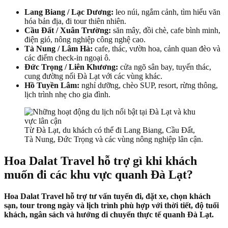
Lang Biang / Lạc Dương:
leo núi, ngắm cảnh, tìm hiểu văn
hóa bản địa, đi tour thiên nhiên.
Cầu Đất / Xuân Trường:
săn mây, đồi chè, cafe bình minh,
điện gió, nông nghiệp công nghệ cao.
Tà Nung / Lâm Hà:
cafe, thác, vườn hoa, cảnh quan đèo và
các điểm check-in ngoại ô.
Đức Trọng / Liên Khương:
cửa ngõ sân bay, tuyến thác,
cung đường nối Đà Lạt với các vùng khác.
Hồ Tuyền Lâm:
nghỉ dưỡng, chèo SUP, resort, rừng thông,
lịch trình nhẹ cho gia đình.
Từ Đà Lạt, du khách có thể đi Lang Biang, Cầu Đất,
Tà Nung, Đức Trọng và các vùng nông nghiệp lân cận.
Hoa Dalat Travel hỗ trợ gì khi khách
muốn đi các khu vực quanh Đà Lạt?
Hoa Dalat Travel hỗ trợ tư vấn tuyến đi, đặt xe, chọn khách
sạn, tour trong ngày và lịch trình phù hợp với thời tiết, độ tuổi
khách, ngân sách và hướng di chuyển thực tế quanh Đà Lạt.