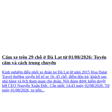
Cấm xe trên 29 chỗ ở Đà Lạt từ 01/08/2026: Tuyến
cấm và cách trung chuyển
Kinh nghiệm điều phối xe đoàn tại Đà Lạt từ năm 2015 Hoa Dalat
Travel thường xuyên bố trí xe 16–45 chỗ, điểm đón trả, khách sạn,
nhà hàng và lịch tham quan cho đoàn. Nội dung được kiểm duyệt
bởi CEO Nguyễn Xuân Đức. Cập nhật: 14:43 ngày 02/08/2026. Từ
ngày 01/08/2026, xe trên...