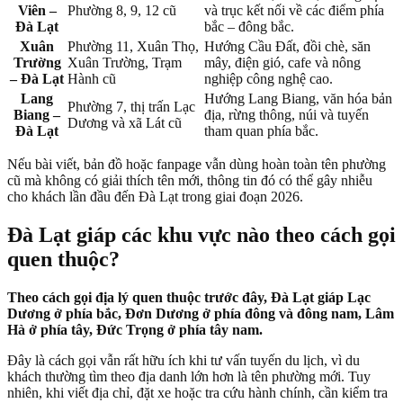
Viên –
Phường 8, 9, 12 cũ
và trục kết nối về các điểm phía
Đà Lạt
bắc – đông bắc.
Xuân
Phường 11, Xuân Thọ,
Hướng Cầu Đất, đồi chè, săn
Trường
Xuân Trường, Trạm
mây, điện gió, cafe và nông
– Đà Lạt
Hành cũ
nghiệp công nghệ cao.
Lang
Hướng Lang Biang, văn hóa bản
Phường 7, thị trấn Lạc
Biang –
địa, rừng thông, núi và tuyến
Dương và xã Lát cũ
Đà Lạt
tham quan phía bắc.
Nếu bài viết, bản đồ hoặc fanpage vẫn dùng hoàn toàn tên phường
cũ mà không có giải thích tên mới, thông tin đó có thể gây nhiễu
cho khách lần đầu đến Đà Lạt trong giai đoạn 2026.
Đà Lạt giáp các khu vực nào theo cách gọi
quen thuộc?
Theo cách gọi địa lý quen thuộc trước đây, Đà Lạt giáp Lạc
Dương ở phía bắc, Đơn Dương ở phía đông và đông nam, Lâm
Hà ở phía tây, Đức Trọng ở phía tây nam.
Đây là cách gọi vẫn rất hữu ích khi tư vấn tuyến du lịch, vì du
khách thường tìm theo địa danh lớn hơn là tên phường mới. Tuy
nhiên, khi viết địa chỉ, đặt xe hoặc tra cứu hành chính, cần kiểm tra