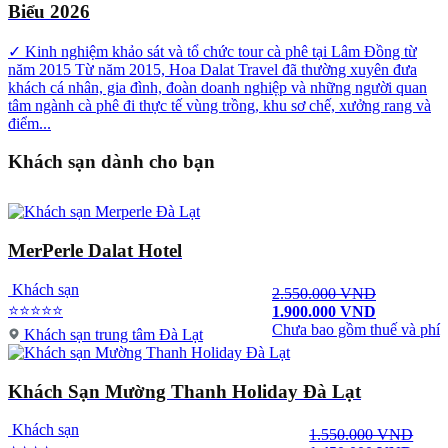
Biểu 2026
✓ Kinh nghiệm khảo sát và tổ chức tour cà phê tại Lâm Đồng từ
năm 2015 Từ năm 2015, Hoa Dalat Travel đã thường xuyên đưa
khách cá nhân, gia đình, đoàn doanh nghiệp và những người quan
tâm ngành cà phê đi thực tế vùng trồng, khu sơ chế, xưởng rang và
điểm...
Khách sạn dành cho bạn
MerPerle Dalat Hotel
Khách sạn
2.550.000 VND
⭐⭐⭐⭐⭐
1.900.000 VND
Chưa bao gồm thuế và phí
Khách sạn trung tâm Đà Lạt
Khách Sạn Mường Thanh Holiday Đà Lạt
Khách sạn
1.550.000 VND