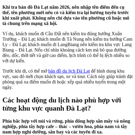
Khi tra bản đồ Đà Lạt năm 2026, nên nhập tên điểm đến cụ
thể, tên phường mới nếu có và kiểm tra lại hướng tuyến trước
khi xuất phát. Không nên chỉ dựa vào tên phường cũ hoặc mô
tả chung trên mạng xã hội.
Ví dụ, khách muốn đi Cầu Đất nên kiểm tra đúng hướng Xuân
Trường – Đà Lạt; khách muốn đi Tà Nung nên kiểm tra hướng Cam
Ly – Đà Lạt; khách muốn đi LangBiang nên kiểm tra khu vực Lang
Biang – Đà Lạt. Nếu chỉ nhìn khoảng cách km mà bỏ qua đường
đèo, dốc, thời tiết và giờ cao điểm, lịch trình có thể bị lệch nhiều so
với dự kiến.
Trước khi đi, có thể mở
bản đồ du lịch Đà Lạt
để hình dung khu
vực, sau đó mới chọn khách sạn, xe và tour. Cách này giúp tránh đặt
phòng quá xa điểm muốn đi hoặc xếp quá nhiều tuyến trong một
ngày.
Các hoạt động du lịch nào phù hợp với
từng khu vực quanh Đà Lạt?
Phía bắc hợp với núi và rừng, phía đông hợp săn mây và nông
nghiệp, phía tây hợp cafe – thác – vườn hoa, phía nam và tây
nam hợp nghỉ dưỡng, sân bay và các tuyến đi xa.