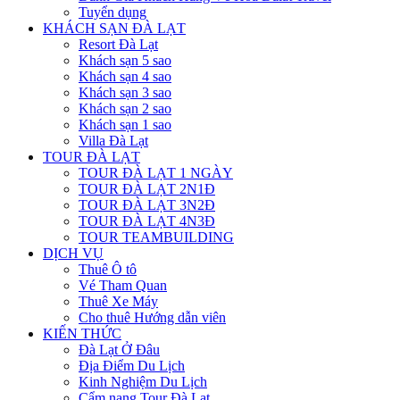
Tuyển dụng
KHÁCH SẠN ĐÀ LẠT
Resort Đà Lạt
Khách sạn 5 sao
Khách sạn 4 sao
Khách sạn 3 sao
Khách sạn 2 sao
Khách sạn 1 sao
Villa Đà Lạt
TOUR ĐÀ LẠT
TOUR ĐÀ LẠT 1 NGÀY
TOUR ĐÀ LẠT 2N1Đ
TOUR ĐÀ LẠT 3N2Đ
TOUR ĐÀ LẠT 4N3Đ
TOUR TEAMBUILDING
DỊCH VỤ
Thuê Ô tô
Vé Tham Quan
Thuê Xe Máy
Cho thuê Hướng dẫn viên
KIẾN THỨC
Đà Lạt Ở Đâu
Địa Điểm Du Lịch
Kinh Nghiệm Du Lịch
Cẩm nang Tour Đà Lạt