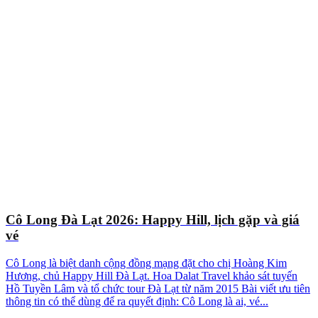
Cô Long Đà Lạt 2026: Happy Hill, lịch gặp và giá
vé
Cô Long là biệt danh cộng đồng mạng đặt cho chị Hoàng Kim
Hương, chủ Happy Hill Đà Lạt. Hoa Dalat Travel khảo sát tuyến
Hồ Tuyền Lâm và tổ chức tour Đà Lạt từ năm 2015 Bài viết ưu tiên
thông tin có thể dùng để ra quyết định: Cô Long là ai, vé...