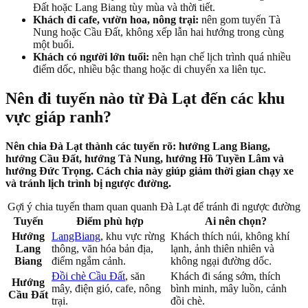
Đất hoặc Lang Biang tùy mùa và thời tiết.
Khách đi cafe, vườn hoa, nông trại:
nên gom tuyến Tà
Nung hoặc Cầu Đất, không xếp lẫn hai hướng trong cùng
một buổi.
Khách có người lớn tuổi:
nên hạn chế lịch trình quá nhiều
điểm dốc, nhiều bậc thang hoặc di chuyển xa liên tục.
Nên đi tuyến nào từ Đà Lạt đến các khu
vực giáp ranh?
Nên chia Đà Lạt thành các tuyến rõ: hướng Lang Biang,
hướng Cầu Đất, hướng Tà Nung, hướng Hồ Tuyền Lâm và
hướng Đức Trọng. Cách chia này giúp giảm thời gian chạy xe
và tránh lịch trình bị ngược đường.
Gợi ý chia tuyến tham quan quanh Đà Lạt để tránh đi ngược đường
Tuyến
Điểm phù hợp
Ai nên chọn?
Hướng
LangBiang
, khu vực rừng
Khách thích núi, không khí
Lang
thông, văn hóa bản địa,
lạnh, ảnh thiên nhiên và
Biang
điểm ngắm cảnh.
không ngại đường dốc.
Đồi chè Cầu Đất
, săn
Khách đi sáng sớm, thích
Hướng
mây, điện gió, cafe, nông
bình minh, mây luồn, cảnh
Cầu Đất
trại.
đồi chè.