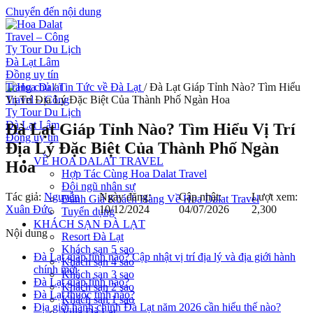
Chuyển đến nội dung
Trang chủ
/
Tin Tức về Đà Lạt
/
Đà Lạt Giáp Tỉnh Nào? Tìm Hiểu
Vị Trí Địa Lý Đặc Biệt Của Thành Phố Ngàn Hoa
Đà Lạt Giáp Tỉnh Nào? Tìm Hiểu Vị Trí
Địa Lý Đặc Biệt Của Thành Phố Ngàn
VỀ HOA DALAT TRAVEL
Hoa
Hợp Tác Cùng Hoa Dalat Travel
Đội ngũ nhân sự
Tác giả:
Nguyễn
Ngày đăng:
Cập nhật:
Lượt xem:
Đánh Giá Khách Hàng Về Hoa Dalat Travel
Xuân Đức
10/12/2024
04/07/2026
2,300
Tuyển dụng
KHÁCH SẠN ĐÀ LẠT
Nội dung
Resort Đà Lạt
Khách sạn 5 sao
Đà Lạt giáp tỉnh nào? Cập nhật vị trí địa lý và địa giới hành
Khách sạn 4 sao
chính mới
Khách sạn 3 sao
Đà Lạt giáp tỉnh nào?
Khách sạn 2 sao
Đà Lạt thuộc tỉnh nào?
Khách sạn 1 sao
Địa giới hành chính Đà Lạt năm 2026 cần hiểu thế nào?
Villa Đà Lạt