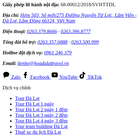
Giấy phép lữ hành nội địa:
68-00012/2018/SVHTTDL
Địa chỉ:
Hẻm 503, Số mới/275 Đường Nguyên Tử Lực, Lâm Viên -
Đà Lạt, Lâm Đồng 66124, Việt Nam
Điện thoại:
0263.379.8666
·
0263.396.8777
Tổng đài hỗ trợ:
0263.357.6888
·
0263.500.999
Hotline đặt dịch vụ:
0961 246 379
Email:
lienhe@hoadalattravel.vn
Zalo
Facebook
YouTube
TikTok
Dịch vụ chính
Tour Đà Lạt
Tour Đà Lạt 1 ngày
Tour Đà Lạt 2 ngày 1 đêm
Tour Đà Lạt 3 ngày 2 đêm
Tour Đà Lạt 4 ngày 3 đêm
Tour team building Đà Lạt
Thuê xe du lịch Đà Lạt