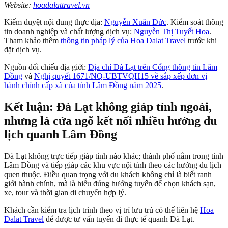
Website:
hoadalattravel.vn
Kiểm duyệt nội dung thực địa:
Nguyễn Xuân Đức
. Kiểm soát thông
tin doanh nghiệp và chất lượng dịch vụ:
Nguyễn Thị Tuyết Hoa
.
Tham khảo thêm
thông tin pháp lý của Hoa Dalat Travel
trước khi
đặt dịch vụ.
Nguồn đối chiếu địa giới:
Địa chí Đà Lạt trên Cổng thông tin Lâm
Đồng
và
Nghị quyết 1671/NQ-UBTVQH15 về sắp xếp đơn vị
hành chính cấp xã của tỉnh Lâm Đồng năm 2025
.
Kết luận: Đà Lạt không giáp tỉnh ngoài,
nhưng là cửa ngõ kết nối nhiều hướng du
lịch quanh Lâm Đồng
Đà Lạt không trực tiếp giáp tỉnh nào khác; thành phố nằm trong tỉnh
Lâm Đồng và tiếp giáp các khu vực nội tỉnh theo các hướng du lịch
quen thuộc. Điều quan trọng với du khách không chỉ là biết ranh
giới hành chính, mà là hiểu đúng hướng tuyến để chọn khách sạn,
xe, tour và thời gian di chuyển hợp lý.
Khách cần kiểm tra lịch trình theo vị trí lưu trú có thể liên hệ
Hoa
Dalat Travel
để được tư vấn tuyến đi thực tế quanh Đà Lạt.