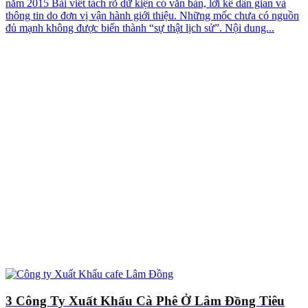
năm 2015 Bài viết tách rõ dữ kiện có văn bản, lời kể dân gian và
thông tin do đơn vị vận hành giới thiệu. Những mốc chưa có nguồn
đủ mạnh không được biến thành “sự thật lịch sử”. Nội dung...
3 Công Ty Xuất Khẩu Cà Phê Ở Lâm Đồng Tiêu