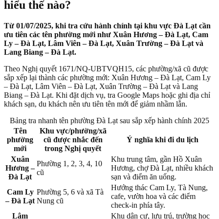
hiểu thế nào?
Từ 01/07/2025, khi tra cứu hành chính tại khu vực Đà Lạt cần
ưu tiên các tên phường mới như Xuân Hương – Đà Lạt, Cam
Ly – Đà Lạt, Lâm Viên – Đà Lạt, Xuân Trường – Đà Lạt và
Lang Biang – Đà Lạt.
Theo Nghị quyết 1671/NQ-UBTVQH15, các phường/xã cũ được
sắp xếp lại thành các phường mới: Xuân Hương – Đà Lạt, Cam Ly
– Đà Lạt, Lâm Viên – Đà Lạt, Xuân Trường – Đà Lạt và Lang
Biang – Đà Lạt. Khi đặt dịch vụ, tra Google Maps hoặc ghi địa chỉ
khách sạn, du khách nên ưu tiên tên mới để giảm nhầm lẫn.
Bảng tra nhanh tên phường Đà Lạt sau sắp xếp hành chính 2025
Tên
Khu vực/phường/xã
phường
cũ được nhắc đến
Ý nghĩa khi đi du lịch
mới
trong Nghị quyết
Xuân
Khu trung tâm, gần Hồ Xuân
Phường 1, 2, 3, 4, 10
Hương –
Hương, chợ Đà Lạt, nhiều khách
cũ
Đà Lạt
sạn và điểm ăn uống.
Hướng thác Cam Ly, Tà Nung,
Cam Ly
Phường 5, 6 và xã Tà
cafe, vườn hoa và các điểm
– Đà Lạt
Nung cũ
check-in phía tây.
Lâm
Khu dân cư, lưu trú, trường học