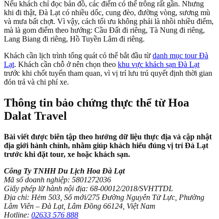
Nếu khách chỉ đọc bản đồ, các điểm có thể trông rất gần. Nhưng
khi đi thật, Đà Lạt có nhiều dốc, cung đèo, đường vòng, sương mù
và mưa bất chợt. Vì vậy, cách tối ưu không phải là nhồi nhiều điểm,
mà là gom điểm theo hướng: Cầu Đất đi riêng, Tà Nung đi riêng,
Lang Biang đi riêng, Hồ Tuyền Lâm đi riêng.
Khách cần lịch trình tổng quát có thể bắt đầu từ
danh mục tour Đà
Lạt
. Khách cần chỗ ở nên chọn theo
khu vực khách sạn Đà Lạt
trước khi chốt tuyến tham quan, vì vị trí lưu trú quyết định thời gian
đón trả và chi phí xe.
Thông tin bảo chứng thực thể từ Hoa
Dalat Travel
Bài viết được biên tập theo hướng dữ liệu thực địa và cập nhật
địa giới hành chính, nhằm giúp khách hiểu đúng vị trí Đà Lạt
trước khi đặt tour, xe hoặc khách sạn.
Công Ty TNHH Du Lịch Hoa Đà Lạt
Mã số doanh nghiệp: 5801272036
Giấy phép lữ hành nội địa: 68-00012/2018/SVHTTDL
Địa chỉ: Hẻm 503, Số mới/275 Đường Nguyên Tử Lực, Phường
Lâm Viên – Đà Lạt, Lâm Đồng 66124, Việt Nam
Hotline:
02633 576 888