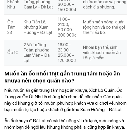
Khánh
Trưng, phường
nhiều món ốc và phong
30.000–
Như
Cam Ly – Đà Lạt
cách địa phương.
150.000đ
11:00–
Ốc
Khu Trần Lê,
Muốn món nóng, quán
21:00;
Tâm
phường Xuân
rộng hơn và có thể gọi
50.000–
33
Hương – Đà Lạt
thêm lẩu bò.
200.000đ
2 Võ Trường
16:00–
Nhóm bạn trẻ, sinh
Toản, phường
23:00;
Ốc 1C
viên, khách muốn ăn
Lâm Viên – Đà
25.000–
tối giá mềm.
Lạt
120.000đ
Muốn ăn ốc nhồi thịt gần trung tâm hoặc ăn
khuya nên chọn quán nào?
Nếu muốn ăn gần trung tâm hoặc ăn khuya, Xích Lô Quán, Ốc
Trang và Ốc Út Như là những lựa chọn dễ cân nhắc. Các quán
này có khung giờ tối muộn, phù hợp khách vừa đi chơi về, nhóm
bạn muốn tụ tập hoặc khách ở gần khu Xuân Hương – Đà Lạt.
Ăn ốc khuya ở Đà Lạt có cái thú riêng vì trời lạnh, món nóng và
nhóm bạn dễ ngồi lâu. Nhưng không phải ai cũng hợp ăn khuya.