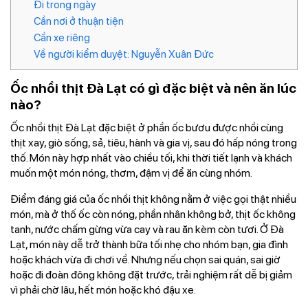
Đi trong ngày
Cần nơi ở thuận tiện
Cần xe riêng
Về người kiểm duyệt: Nguyễn Xuân Đức
Ốc nhồi thịt Đà Lạt có gì đặc biệt và nên ăn lúc
nào?
Ốc nhồi thịt Đà Lạt đặc biệt ở phần ốc bươu được nhồi cùng
thịt xay, giò sống, sả, tiêu, hành và gia vị, sau đó hấp nóng trong
thố. Món này hợp nhất vào chiều tối, khi thời tiết lạnh và khách
muốn một món nóng, thơm, đậm vị để ăn cùng nhóm.
Điểm đáng giá của ốc nhồi thịt không nằm ở việc gọi thật nhiều
món, mà ở thố ốc còn nóng, phần nhân không bở, thịt ốc không
tanh, nước chấm gừng vừa cay và rau ăn kèm còn tươi. Ở Đà
Lạt, món này dễ trở thành bữa tối nhẹ cho nhóm bạn, gia đình
hoặc khách vừa đi chơi về. Nhưng nếu chọn sai quán, sai giờ
hoặc đi đoàn đông không đặt trước, trải nghiệm rất dễ bị giảm
vì phải chờ lâu, hết món hoặc khó đậu xe.