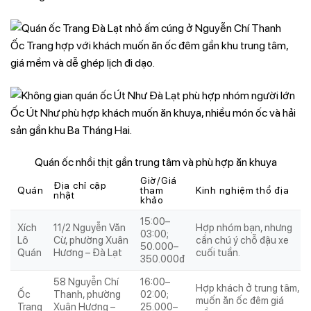
Ốc Trang hợp với khách muốn ăn ốc đêm gần khu trung tâm,
giá mềm và dễ ghép lịch đi dạo.
Ốc Út Như phù hợp khách muốn ăn khuya, nhiều món ốc và hải
sản gần khu Ba Tháng Hai.
Quán ốc nhồi thịt gần trung tâm và phù hợp ăn khuya
Giờ/Giá
Địa chỉ cập
Quán
tham
Kinh nghiệm thổ địa
nhật
khảo
15:00–
Xích
11/2 Nguyễn Văn
Hợp nhóm bạn, nhưng
03:00;
Lô
Cừ, phường Xuân
cần chú ý chỗ đậu xe
50.000–
Quán
Hương – Đà Lạt
cuối tuần.
350.000đ
58 Nguyễn Chí
16:00–
Hợp khách ở trung tâm,
Ốc
Thanh, phường
02:00;
muốn ăn ốc đêm giá
Trang
Xuân Hương –
25.000–