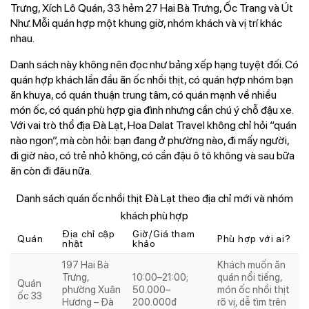
Trưng, Xích Lô Quán, 33 hẻm 27 Hai Bà Trưng, Ốc Trang và Út
Như. Mỗi quán hợp một khung giờ, nhóm khách và vị trí khác
nhau.
Danh sách này không nên đọc như bảng xếp hạng tuyệt đối. Có
quán hợp khách lần đầu ăn ốc nhồi thịt, có quán hợp nhóm bạn
ăn khuya, có quán thuận trung tâm, có quán mạnh về nhiều
món ốc, có quán phù hợp gia đình nhưng cần chú ý chỗ đậu xe.
Với vai trò thổ địa Đà Lạt, Hoa Dalat Travel không chỉ hỏi “quán
nào ngon”, mà còn hỏi: bạn đang ở phường nào, đi mấy người,
đi giờ nào, có trẻ nhỏ không, có cần đậu ô tô không và sau bữa
ăn còn đi đâu nữa.
Danh sách quán ốc nhồi thịt Đà Lạt theo địa chỉ mới và nhóm
khách phù hợp
Địa chỉ cập
Giờ/Giá tham
Quán
Phù hợp với ai?
nhật
khảo
197 Hai Bà
Khách muốn ăn
Trưng,
10:00–21:00;
quán nổi tiếng,
Quán
phường Xuân
50.000–
món ốc nhồi thịt
ốc 33
Hương – Đà
200.000đ
rõ vị, dễ tìm trên