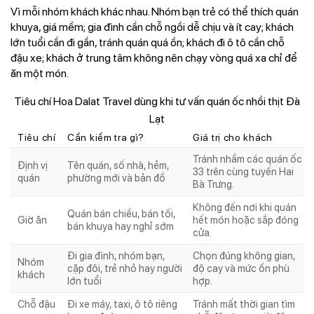
Vì mỗi nhóm khách khác nhau. Nhóm bạn trẻ có thể thích quán
khuya, giá mềm; gia đình cần chỗ ngồi dễ chịu và ít cay; khách
lớn tuổi cần đi gần, tránh quán quá ồn; khách đi ô tô cần chỗ
đậu xe; khách ở trung tâm không nên chạy vòng quá xa chỉ để
ăn một món.
Tiêu chí Hoa Dalat Travel dùng khi tư vấn quán ốc nhồi thịt Đà
Lạt
Tiêu chí
Cần kiểm tra gì?
Giá trị cho khách
Tránh nhầm các quán ốc
Định vị
Tên quán, số nhà, hẻm,
33 trên cùng tuyến Hai
quán
phường mới và bản đồ
Bà Trưng.
Không đến nơi khi quán
Quán bán chiều, bán tối,
Giờ ăn
hết món hoặc sắp đóng
bán khuya hay nghỉ sớm
cửa.
Đi gia đình, nhóm bạn,
Chọn đúng không gian,
Nhóm
cặp đôi, trẻ nhỏ hay người
độ cay và mức ồn phù
khách
lớn tuổi
hợp.
Chỗ đậu
Đi xe máy, taxi, ô tô riêng
Tránh mất thời gian tìm