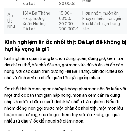
mềm.
Đà Lạt
80.000đ
161A Ba Tháng
15:00–
Hợp nhóm muốn ăn
Ốc
Hai, phường
03:00;
khuya nhiều món, gần
Út
Xuân Hương –
30.000–
khu khách sạn trung
Như
Đà Lạt
200.000đ
tâm.
Kinh nghiệm ăn ốc nhồi thịt Đà Lạt để không bị
hụt kỳ vọng là gì?
Kinh nghiệm quan trọng là chọn đúng quán, đúng giờ, kiểm tra
địa chỉ cụ thể, hỏi chỗ đậu xe, gọi món vừa đủ và ăn khi ốc còn
nóng. Với các quán trên đường Hai Bà Trưng, cần đối chiếu số
nhà và định vị vì có nhiều quán tên gần giống nhau.
Ốc nhồi thịt là món ngon nhưng không phải món nên ăn kiểu vội.
Một thố ốc cần thời gian hấp nóng, món ăn kèm cần ra đúng
nhịp và nước chấm quyết định khá nhiều trải nghiệm. Nếu đi
nhóm đông, nên gọi trước một phần ốc nhồi thịt, một món lẩu
hoặc món nướng, sau đó gọi thêm tùy sức ăn. Đừng gọi quá
nhiều từ đầu vì ốc để nguội sẽ giảm ngon.