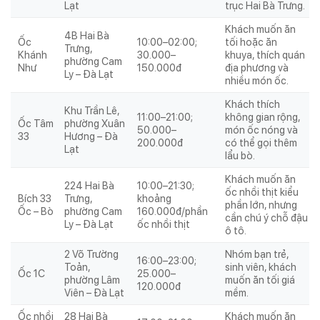
Lạt
trục Hai Bà Trưng.
Khách muốn ăn
4B Hai Bà
Ốc
10:00–02:00;
tối hoặc ăn
Trưng,
Khánh
30.000–
khuya, thích quán
phường Cam
Như
150.000đ
địa phương và
Ly – Đà Lạt
nhiều món ốc.
Khách thích
Khu Trần Lê,
11:00–21:00;
không gian rộng,
Ốc Tâm
phường Xuân
50.000–
món ốc nóng và
33
Hương – Đà
200.000đ
có thể gọi thêm
Lạt
lẩu bò.
Khách muốn ăn
224 Hai Bà
10:00–21:30;
ốc nhồi thịt kiểu
Bích 33
Trưng,
khoảng
phần lớn, nhưng
Ốc – Bò
phường Cam
160.000đ/phần
cần chú ý chỗ đậu
Ly – Đà Lạt
ốc nhồi thịt
ô tô.
2 Võ Trường
Nhóm bạn trẻ,
16:00–23:00;
Toản,
sinh viên, khách
Ốc 1C
25.000–
phường Lâm
muốn ăn tối giá
120.000đ
Viên – Đà Lạt
mềm.
Ốc nhồi
28 Hai Bà
Khách muốn ăn