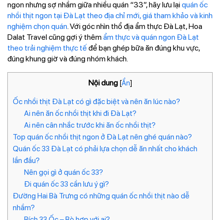
ngon nhưng sợ nhầm giữa nhiều quán “33”, hãy lưu lại
quán ốc
nhồi thịt ngon tại Đà Lạt theo địa chỉ mới, giá tham khảo và kinh
nghiệm chọn quán
. Với góc nhìn thổ địa ẩm thực Đà Lạt, Hoa
Dalat Travel cũng gợi ý thêm
ẩm thực và quán ngon Đà Lạt
theo trải nghiệm thực tế
để bạn ghép bữa ăn đúng khu vực,
đúng khung giờ và đúng nhóm khách.
Nội dung
[
Ẩn
]
Ốc nhồi thịt Đà Lạt có gì đặc biệt và nên ăn lúc nào?
Ai nên ăn ốc nhồi thịt khi đi Đà Lạt?
Ai nên cân nhắc trước khi ăn ốc nhồi thịt?
Top quán ốc nhồi thịt ngon ở Đà Lạt nên ghé quán nào?
Quán ốc 33 Đà Lạt có phải lựa chọn dễ ăn nhất cho khách
lần đầu?
Nên gọi gì ở quán ốc 33?
Đi quán ốc 33 cần lưu ý gì?
Đường Hai Bà Trưng có những quán ốc nhồi thịt nào dễ
nhầm?
Bích 33 Ốc – Bò hợp với ai?