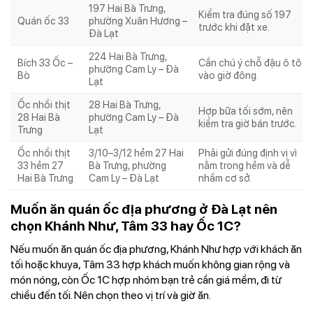
197 Hai Bà Trưng,
Kiểm tra đúng số 197
Quán ốc 33
phường Xuân Hương –
trước khi đặt xe.
Đà Lạt
224 Hai Bà Trưng,
Bích 33 Ốc –
Cần chú ý chỗ đậu ô tô
phường Cam Ly – Đà
Bò
vào giờ đông.
Lạt
Ốc nhồi thịt
28 Hai Bà Trưng,
Hợp bữa tối sớm, nên
28 Hai Bà
phường Cam Ly – Đà
kiểm tra giờ bán trước.
Trưng
Lạt
Ốc nhồi thịt
3/10–3/12 hẻm 27 Hai
Phải gửi đúng định vị vì
33 hẻm 27
Bà Trưng, phường
nằm trong hẻm và dễ
Hai Bà Trưng
Cam Ly – Đà Lạt
nhầm cơ sở.
Muốn ăn quán ốc địa phương ở Đà Lạt nên
chọn Khánh Như, Tâm 33 hay Ốc 1C?
Nếu muốn ăn quán ốc địa phương, Khánh Như hợp với khách ăn
tối hoặc khuya, Tâm 33 hợp khách muốn không gian rộng và
món nóng, còn Ốc 1C hợp nhóm bạn trẻ cần giá mềm, đi từ
chiều đến tối. Nên chọn theo vị trí và giờ ăn.