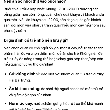
Nên ăn ốc nhồi thịt vào buổi nào?
Buổi chiều tối là hợp nhất. Khung 17:00–20:00 thường cân
bằng giữa món còn nóng, quán chưa quá khuya và khách chưa
quá mệt. Nếu ăn khuya sau 22:00, nên chọn quán gần khách
sạn, gọi món vừa phải và tránh quá nhiều món cay nếu hôm sau
phải dậy sớm.
Đi gia đình có trẻ nhỏ nên lưu ý gì?
Nên chọn quán có chỗ ngồi ổn, gọi món ít cay, hỏi trước thành
phần nhân ốc và chọn thêm món dễ ăn cho trẻ. Không nên để
trẻ tự lấy ốc nóng trong thố hoặc chạy gần bếp than/bếp cồn
nếu quán phục vụ thố giữ nhiệt.
Gửi đúng định vị:
đặc biệt với nhóm quán 33 trên đường
Hai Bà Trưng.
Ăn khi còn nóng:
ốc nhồi thịt nguội nhanh sẽ mất mùi sả
và giảm độ ngon của nhân.
Hỏi mức cay:
nước chấm gừng, tiêu, ớt có thể khá mạnh
với trẻ nhỏ hoặc người không ăn cay.