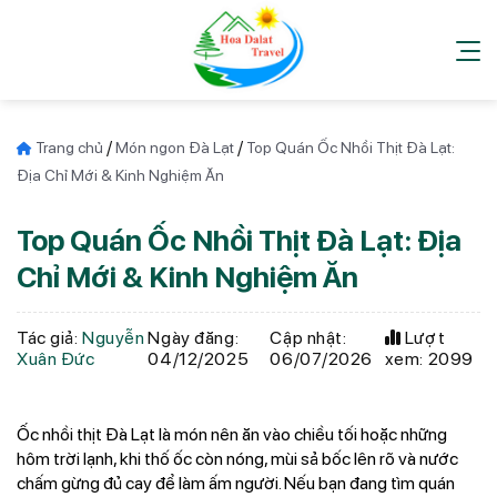
Chuyển
đến
nội
dung
/
/
Trang chủ
Món ngon Đà Lạt
Top Quán Ốc Nhồi Thịt Đà Lạt:
Địa Chỉ Mới & Kinh Nghiệm Ăn
Top Quán Ốc Nhồi Thịt Đà Lạt: Địa
Chỉ Mới & Kinh Nghiệm Ăn
Tác giả:
Nguyễn
Ngày đăng:
Cập nhật:
Lượt
Xuân Đức
04/12/2025
06/07/2026
xem: 2099
Ốc nhồi thịt Đà Lạt là món nên ăn vào chiều tối hoặc những
hôm trời lạnh, khi thố ốc còn nóng, mùi sả bốc lên rõ và nước
chấm gừng đủ cay để làm ấm người. Nếu bạn đang tìm quán