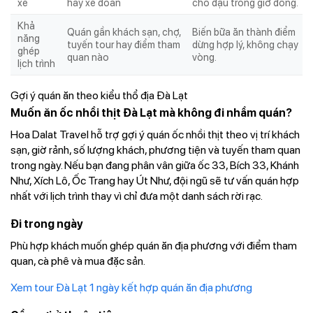
xe
hay xe đoàn
chỗ đậu trong giờ đông.
Khả
Quán gần khách sạn, chợ,
Biến bữa ăn thành điểm
năng
tuyến tour hay điểm tham
dừng hợp lý, không chạy
ghép
quan nào
vòng.
lịch trình
Gợi ý quán ăn theo kiểu thổ địa Đà Lạt
Muốn ăn ốc nhồi thịt Đà Lạt mà không đi nhầm quán?
Hoa Dalat Travel hỗ trợ gợi ý quán ốc nhồi thịt theo vị trí khách
sạn, giờ rảnh, số lượng khách, phương tiện và tuyến tham quan
trong ngày. Nếu bạn đang phân vân giữa ốc 33, Bích 33, Khánh
Như, Xích Lô, Ốc Trang hay Út Như, đội ngũ sẽ tư vấn quán hợp
nhất với lịch trình thay vì chỉ đưa một danh sách rời rạc.
Đi trong ngày
Phù hợp khách muốn ghép quán ăn địa phương với điểm tham
quan, cà phê và mua đặc sản.
Xem tour Đà Lạt 1 ngày kết hợp quán ăn địa phương