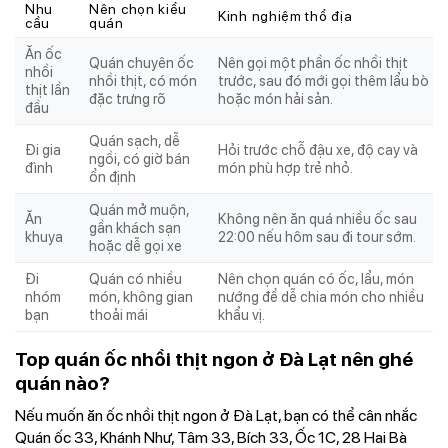
Nhu
Nên chọn kiểu
Kinh nghiệm thổ địa
cầu
quán
Ăn ốc
Quán chuyên ốc
Nên gọi một phần ốc nhồi thịt
nhồi
nhồi thịt, có món
trước, sau đó mới gọi thêm lẩu bò
thịt lần
đặc trưng rõ
hoặc món hải sản.
đầu
Quán sạch, dễ
Đi gia
Hỏi trước chỗ đậu xe, độ cay và
ngồi, có giờ bán
đình
món phù hợp trẻ nhỏ.
ổn định
Quán mở muộn,
Ăn
Không nên ăn quá nhiều ốc sau
gần khách sạn
khuya
22:00 nếu hôm sau đi tour sớm.
hoặc dễ gọi xe
Đi
Quán có nhiều
Nên chọn quán có ốc, lẩu, món
nhóm
món, không gian
nướng để dễ chia món cho nhiều
bạn
thoải mái
khẩu vị.
Top quán ốc nhồi thịt ngon ở Đà Lạt nên ghé
quán nào?
Nếu muốn ăn ốc nhồi thịt ngon ở Đà Lạt, bạn có thể cân nhắc
Quán ốc 33, Khánh Như, Tâm 33, Bích 33, Ốc 1C, 28 Hai Bà