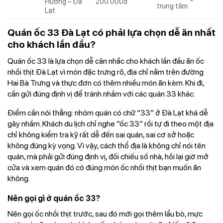
Hương – Đà
200.000đ
trung tâm.
Lạt
Quán ốc 33 Đà Lạt có phải lựa chọn dễ ăn nhất
cho khách lần đầu?
Quán ốc 33 là lựa chọn dễ cân nhắc cho khách lần đầu ăn ốc
nhồi thịt Đà Lạt vì món đặc trưng rõ, địa chỉ nằm trên đường
Hai Bà Trưng và thực đơn có thêm nhiều món ăn kèm. Khi đi,
cần gửi đúng định vị để tránh nhầm với các quán 33 khác.
Điểm cần nói thẳng: nhóm quán có chữ “33” ở Đà Lạt khá dễ
gây nhầm. Khách du lịch chỉ nghe “ốc 33” rồi tự đi theo một địa
chỉ không kiểm tra kỹ rất dễ đến sai quán, sai cơ sở hoặc
không đúng kỳ vọng. Vì vậy, cách thổ địa là không chỉ nói tên
quán, mà phải gửi đúng định vị, đối chiếu số nhà, hỏi lại giờ mở
cửa và xem quán đó có đúng món ốc nhồi thịt bạn muốn ăn
không.
Nên gọi gì ở quán ốc 33?
Nên gọi ốc nhồi thịt trước, sau đó mới gọi thêm lẩu bò, mực