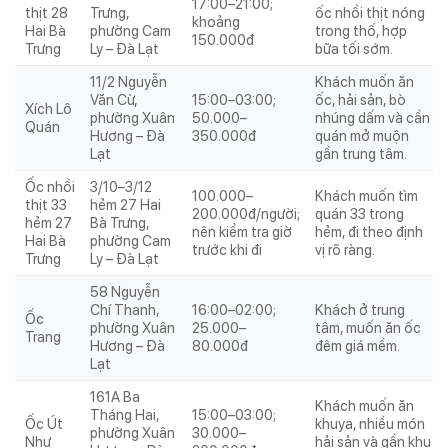
17:00–21:00;
thịt 28
Trưng,
ốc nhồi thịt nóng
khoảng
Hai Bà
phường Cam
trong thố, hợp
150.000đ
Trưng
Ly – Đà Lạt
bữa tối sớm.
11/2 Nguyễn
Khách muốn ăn
Văn Cừ,
15:00–03:00;
ốc, hải sản, bò
Xích Lô
phường Xuân
50.000–
nhúng dấm và cần
Quán
Hương – Đà
350.000đ
quán mở muộn
Lạt
gần trung tâm.
Ốc nhồi
3/10–3/12
100.000–
Khách muốn tìm
thịt 33
hẻm 27 Hai
200.000đ/người;
quán 33 trong
hẻm 27
Bà Trưng,
nên kiểm tra giờ
hẻm, đi theo định
Hai Bà
phường Cam
trước khi đi
vị rõ ràng.
Trưng
Ly – Đà Lạt
58 Nguyễn
Chí Thanh,
16:00–02:00;
Khách ở trung
Ốc
phường Xuân
25.000–
tâm, muốn ăn ốc
Trang
Hương – Đà
80.000đ
đêm giá mềm.
Lạt
161A Ba
Khách muốn ăn
Tháng Hai,
15:00–03:00;
Ốc Út
khuya, nhiều món
phường Xuân
30.000–
Như
hải sản và gần khu