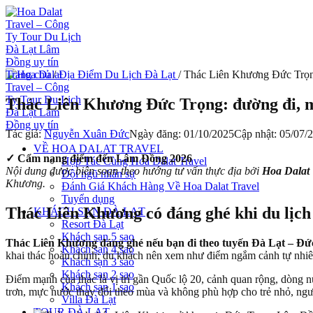
Chuyển
đến
nội
dung
Trang chủ
/
Địa Điểm Du Lịch Đà Lạt
/
Thác Liên Khương Đức Trọng
Thác Liên Khương Đức Trọng: đường đi, m
Tác giả:
Nguyễn Xuân Đức
Ngày đăng: 01/10/2025
Cập nhật: 05/07/
VỀ HOA DALAT TRAVEL
✓ Cẩm nang điểm đến Lâm Đồng 2026
Hợp Tác Cùng Hoa Dalat Travel
Nội dung được biên soạn theo hướng tư vấn thực địa bởi
Hoa Dalat 
Đội ngũ nhân sự
Khương.
Đánh Giá Khách Hàng Về Hoa Dalat Travel
Tuyển dụng
Thác Liên Khương có đáng ghé khi du lịc
KHÁCH SẠN ĐÀ LẠT
Resort Đà Lạt
Khách sạn 5 sao
Thác Liên Khương đáng ghé nếu bạn đi theo tuyến Đà Lạt – Đức
Khách sạn 4 sao
khai thác hoàn chỉnh; du khách nên xem như điểm ngắm cảnh tự nhiê
Khách sạn 3 sao
Khách sạn 2 sao
Điểm mạnh của thác là vị trí gần Quốc lộ 20, cảnh quan rộng, dòng 
Khách sạn 1 sao
trơn, mực nước thay đổi theo mùa và không phù hợp cho trẻ nhỏ, ngư
Villa Đà Lạt
TOUR ĐÀ LẠT