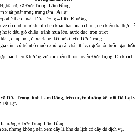
 Nghĩa cũ, xã Đức Trọng, Lâm Đồng
m xuất phát trong trung tâm Đà Lạt
hợp ghé theo tuyến Đức Trọng – Liên Khương
vé ổn định như khu du lịch khai thác hoàn chỉnh; nên kiểm tra thực tế 
 hoặc đầu giờ chiều; tránh mưa lớn, nước đục, trơn trượt
hiên, chụp ảnh, đi xe riêng, kết hợp tuyến Đức Trọng
gia đình có trẻ nhỏ muốn xuống sát chân thác, người lớn tuổi ngại đườ
t hợp thác Liên Khương với các điểm thuộc tuyến Đức Trọng. Du khác
xã Đức Trọng, tỉnh Lâm Đồng, trên tuyến đường kết nối Đà Lạt 
m Đà Lạt.
n xe, nhưng không nên xem đây là khu du lịch có đầy đủ dịch vụ.