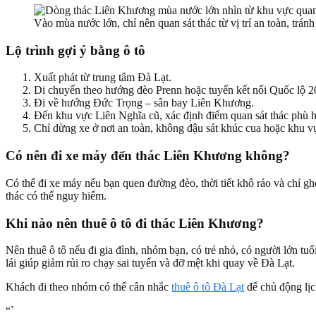
Vào mùa nước lớn, chỉ nên quan sát thác từ vị trí an toàn, trá
Lộ trình gợi ý bằng ô tô
Xuất phát từ trung tâm Đà Lạt.
Di chuyển theo hướng đèo Prenn hoặc tuyến kết nối Quốc lộ 20 
Đi về hướng Đức Trọng – sân bay Liên Khương.
Đến khu vực Liên Nghĩa cũ, xác định điểm quan sát thác phù hợ
Chỉ dừng xe ở nơi an toàn, không đậu sát khúc cua hoặc khu vự
Có nên đi xe máy đến thác Liên Khương không?
Có thể đi xe máy nếu bạn quen đường đèo, thời tiết khô ráo và chỉ g
thác có thể nguy hiểm.
Khi nào nên thuê ô tô đi thác Liên Khương?
Nên thuê ô tô nếu đi gia đình, nhóm bạn, có trẻ nhỏ, có người lớn t
lái giúp giảm rủi ro chạy sai tuyến và đỡ mệt khi quay về Đà Lạt.
Khách đi theo nhóm có thể cân nhắc
thuê ô tô Đà Lạt
để chủ động lịc
“`