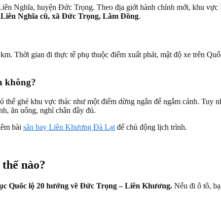
trấn Liên Nghĩa, huyện Đức Trọng. Theo địa giới hành chính mới, khu v
 Liên Nghĩa cũ, xã Đức Trọng, Lâm Đồng
.
Thời gian đi thực tế phụ thuộc điểm xuất phát, mật độ xe trên Quốc lộ 
n không?
có thể ghé khu vực thác như một điểm dừng ngắn để ngắm cảnh. Tuy nh
inh, ăn uống, nghỉ chân đầy đủ.
thêm bài
sân bay Liên Khương Đà Lạt
để chủ động lịch trình.
 thế nào?
trục Quốc lộ 20 hướng về Đức Trọng – Liên Khương.
Nếu đi ô tô, bạ