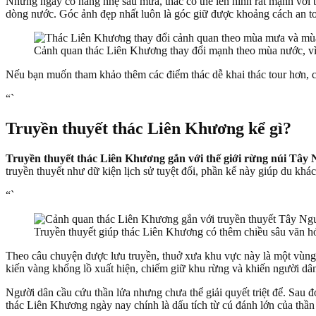
Những ngày có nắng nhẹ sau mưa, thác có thể lên hình rất mạnh với 
dòng nước. Góc ảnh đẹp nhất luôn là góc giữ được khoảng cách an t
Cảnh quan thác Liên Khương thay đổi mạnh theo mùa nước, vì v
Nếu bạn muốn tham khảo thêm các điểm thác dễ khai thác tour hơn,
“`
Truyền thuyết thác Liên Khương kể gì?
Truyền thuyết thác Liên Khương gắn với thế giới rừng núi Tây N
truyền thuyết như dữ kiện lịch sử tuyệt đối, phần kể này giúp du khá
“`
Truyền thuyết giúp thác Liên Khương có thêm chiều sâu văn hó
Theo câu chuyện được lưu truyền, thuở xưa khu vực này là một vùng r
kiến vàng khổng lồ xuất hiện, chiếm giữ khu rừng và khiến người dân
Người dân cầu cứu thần lửa nhưng chưa thể giải quyết triệt để. Sau đó,
thác Liên Khương ngày nay chính là dấu tích từ cú đánh lớn của thần