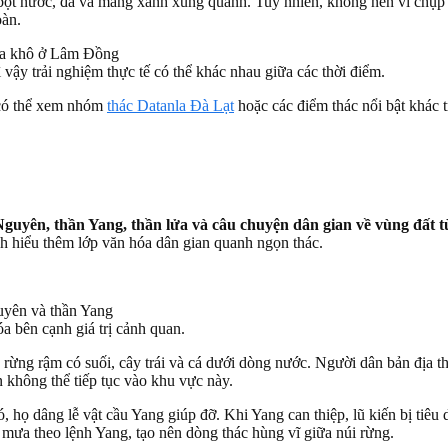
bọt nước, đá và mảng xanh xung quanh. Tuy nhiên, không nên vì chụp 
oàn.
ậy trải nghiệm thực tế có thể khác nhau giữa các thời điểm.
 có thể xem nhóm
thác Datanla Đà Lạt
hoặc các điểm thác nổi bật khác 
guyên, thần Yang, thần lửa và câu chuyện dân gian về vùng đất từ
ch hiểu thêm lớp văn hóa dân gian quanh ngọn thác.
a bên cạnh giá trị cảnh quan.
ừng rậm có suối, cây trái và cá dưới dòng nước. Người dân bản địa th
 không thể tiếp tục vào khu vực này.
 họ dâng lễ vật cầu Yang giúp đỡ. Khi Yang can thiệp, lũ kiến bị tiêu di
 mưa theo lệnh Yang, tạo nên dòng thác hùng vĩ giữa núi rừng.