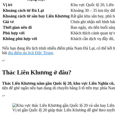
Vị trí
Khu vực Quốc lộ 20, Liên
Khoảng cách từ Đà Lạt
Khoảng 30 – 35 km tùy điể
Khoảng cách từ sân bay Liên Khương
Rất gần khu sân bay, phù 
Giá vé
Chưa ghi nhận mô hình bán 
Thời gian nên đi
Ban ngày, ưu tiên buổi sáng
Phù hợp với
Khách thích cảnh quan tự n
Không phù hợp với
Khách cần dịch vụ đầy đủ, 
Nếu bạn đang lên lịch trình nhiều điểm phía Nam Đà Lạt, có thể kế
bài
địa điểm du lịch Đức Trọng
.
“`
Thác Liên Khương ở đâu?
Thác Liên Khương nằm gần Quốc lộ 20, khu vực Liên Nghĩa cũ, 
tiện để ghé ngắn nếu bạn đang di chuyển bằng ô tô trên trục phía Na
“`
Vị trí gần Quốc lộ 20 giúp thác Liên Khương dễ ghé theo tuyế