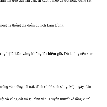
ảnh mà trèo qua lan can, đi xuống mép đá ướt hoặc đứng sát
trong hệ thống địa điểm du lịch Lâm Đồng.
ng bị lũ kiến vàng khổng lồ chiếm giữ.
Dù không nên xem
ường vào rừng hái trái, đánh cá để sinh sống. Một ngày, đàn
ệt và vùng đất trở lại bình yên. Truyền thuyết kể rằng vị trí