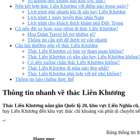
Ai không nên xuống gần khu vực thác?
Nên kết hợp thác Liên Khương với điểm nào trong ngày?
Lịch trình ghé nhanh khi đi sân bay Liên Khương
Lịch trình 1 ngày tuyến thác phía Nam
Lịch trình cho khách thích khám phá Đức Trọng
Có nên đặt xe hoặc tour riêng đi thác Liên Khương?
Hoa Dalat Travel hỗ trợ những gì?
Thông tin cần gửi để được tư vấn nhanh
Câu hỏi thường gặp về thác Liên Khương
Thác Liên Khương có bán vé tham quan không?
Thác Liên Khương có gần sân bay Liên Khương không
Có nên xuống chân thác Liên Khương không?
Thác Liên Khương đi mùa nào đẹp nhất?
Thác Liên Khương phù hợp với trẻ nhỏ không?
Thông tin bảo chứng thực thể
Thông tin nhanh về thác Liên Khương
Thác Liên Khương nằm gần Quốc lộ 20, khu vực Liên Nghĩa cũ,
bay Liên Khương đến khu vực thác chỉ khoảng vài phút di chuyển nế
“`
Bảng thông tin 
Hạng mục